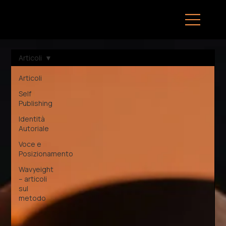
Articoli
Articoli
Self
Publishing
Identità
Autoriale
Voce e
Posizionamento
Wavyeight
– articoli
sul
metodo