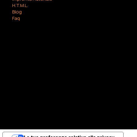
Home
Termini e
Non scrivere un libro
condizioni
Amazon KDP
Cookie Policy
Impronta Autoriale
Privacy Policy
H.T.M.L.
Blog
Faq
CONTACT
info@sy7.it
WApp +39 3357601381
© 2026 by
sy7.it
0 s.as di Alberto Mossotto & c Sede legale: Corso Tassoni 