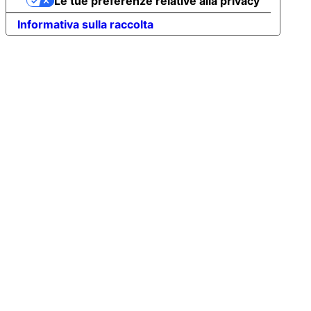
1810014 Pec albmos@pec-legal.it
Wavyeight è un brand di
sy7.it
Le tue preferenze relative alla privacy
Informativa sulla raccolta