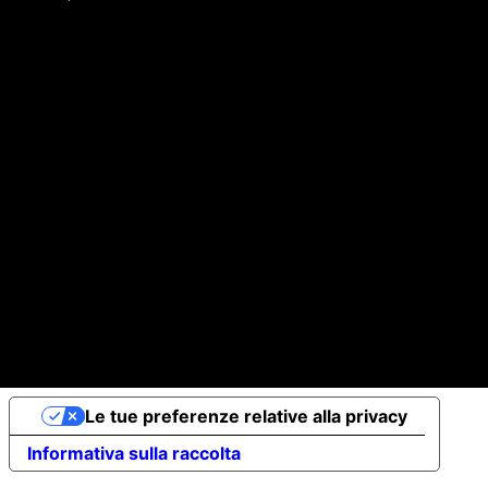
CONTACT
info@sy7.it
WApp +39 3357601381
© 2026 by
sy7.it
0 s.as di Alberto Mossotto & c Sede legale: Corso Tassoni 
1810014 Pec albmos@pec-legal.it
Wavyeight è un brand di
sy7.it
Le tue preferenze relative alla privacy
Informativa sulla raccolta