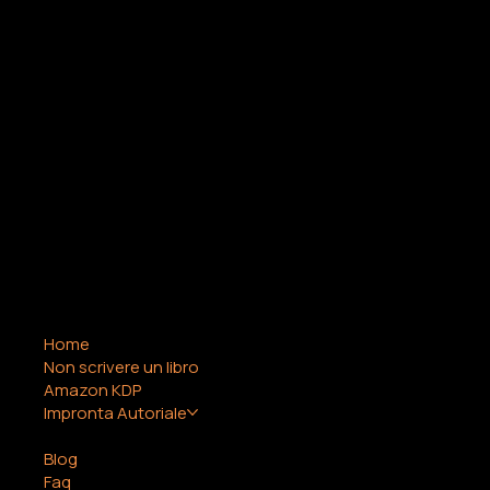
COMPANY
LEGAL
Home
Termini e
Non scrivere un libro
condizioni
Amazon KDP
Cookie Policy
Impronta Autoriale
Privacy Policy
H.T.M.L.
Blog
Faq