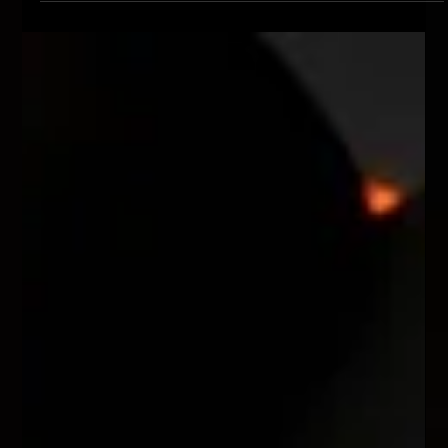
Wavyeight "Il tuo Bestseller
Amazon non esiste fuori da
Amazon"
Pubblicare su Amazon KDP e IngramSpark senza errori
tecnici. File, ISBN, metadati, copertina e distribuzione
professionale: la procedura operativa schermata per
schermata di Wavyeight.