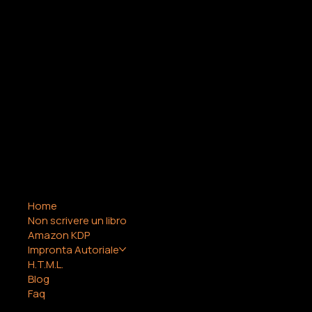
COMPANY
LEGAL
Home
Termini e
Non scrivere un libro
condizioni
Amazon KDP
Cookie Policy
Impronta Autoriale
Privacy Policy
H.T.M.L.
Blog