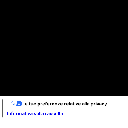
Faq
CONTACT
info@sy7.it
WApp +39 3357601381
© 2026 by
sy7.it
0 s.as di Alberto Mossotto & c Sede legale: Corso Tassoni 
1810014 Pec albmos@pec-legal.it
Wavyeight è un brand di
sy7.it
Le tue preferenze relative alla privacy
Informativa sulla raccolta