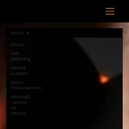
Articoli
Articoli
Self
Publishing
Identità
Autoriale
Voce e
Posizionamento
Wavyeight
– articoli
sul
metodo